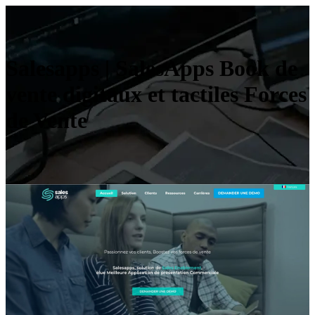
Salesapps | SalesApps Book de
vente digitaux et tactiles Forces
de Vente