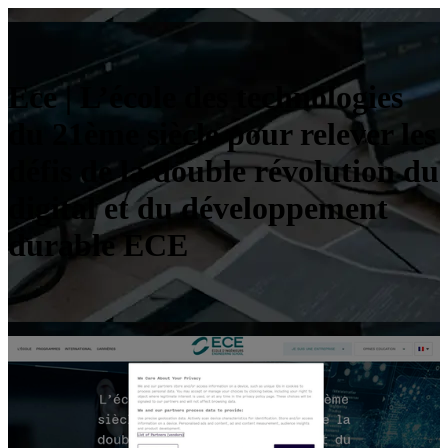
Ece | L’école des technolo­gies
du 21ème siècle pour relever les
défis de la double révolution du
digital et du dévelop­pe­ment
durable ECE