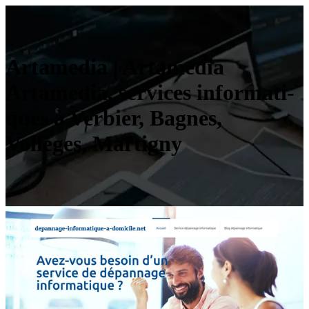
Artamedia | Artamedia
Artamedia, services infor­mati­
ques à Verbier, Bagnes,
Vollèges, Martigny